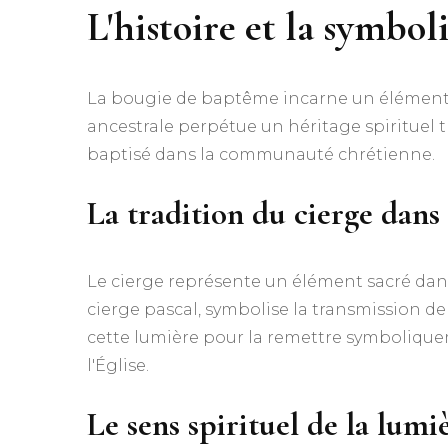
L'histoire et la symbo
La bougie de baptême incarne un élément c
ancestrale perpétue un héritage spirituel t
baptisé dans la communauté chrétienne.
La tradition du cierge dans
Le cierge représente un élément sacré dans
cierge pascal, symbolise la transmission de 
cette lumière pour la remettre symbolique
l'Église.
Le sens spirituel de la lum