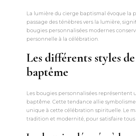
La lumière du cierge baptismal évoque la pré
passage des ténèbres vers la lumière, sign
bougies personnalisées modernes conserve
personnelle à la célébration.
Les différents styles d
baptême
Les bougies personnalisées représentent un
baptême. Cette tendance allie symbolisme re
unique à cette célébration spirituelle. Le
tradition et modernité, pour satisfaire tous 