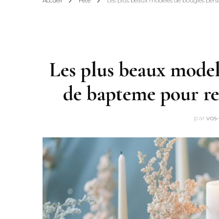
Accueil
Fête
Les plus beaux modeles de bougies pers
Les plus beaux model
de bapteme pour rem
par
vos