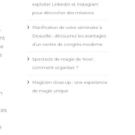
exploiter LinkedIn et Instagram
pour décrocher des missions
Planification de votre séminaire à
s
Deauville : découvrez les avantages
ent
d’un centre de congrès moderne
ne
e.
Spectacle de magie de Noel :
comment organiser ?
Magicien close-up : une experience
de magie unique
on
tes
e