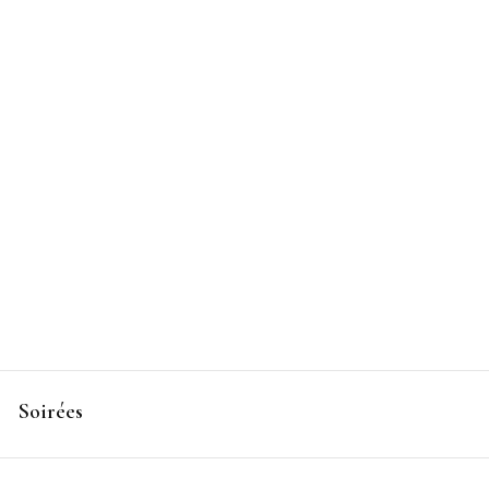
ctacles
Soirées