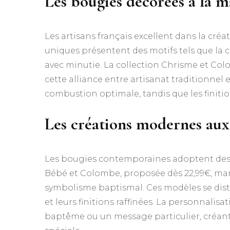
Les bougies décorées à la m
Les artisans français excellent dans la cré
uniques présentent des motifs tels que la cr
avec minutie. La collection Chrisme et Colo
cette alliance entre artisanat traditionnel e
combustion optimale, tandis que les finiti
Les créations modernes aux
Les bougies contemporaines adoptent des l
Bébé et Colombe, proposée dès 22,99€, m
symbolisme baptismal. Ces modèles se distin
et leurs finitions raffinées. La personnalis
baptême ou un message particulier, créant 