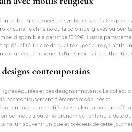
ain avec motifs religieux
ation de bougies ornées de symboles sacrés. Ces pièces
oix fleurie, le chrisme ou la colombe, gravés ou peint
mbe, disponible à partir de 18,99€, illustre parfaitem
t spiritualité. La cire de qualité supérieure garantit u
ons soignées témoignent d'un savoir-faire authentiqu
 designs contemporains
ignes épurées et des designs innovants. La collecti
arie harmonieusement éléments modernes et
guent par leurs motifs stylisés, leurs couleurs délica
ation permet d'ajouter le prénom de l'enfant, la date du
ainsi un souvenir unique et précieux de cette journé