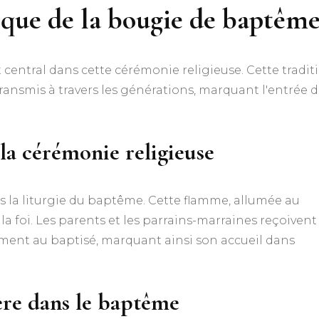
lique de la bougie de baptêm
entral dans cette cérémonie religieuse. Cette tradit
ransmis à travers les générations, marquant l'entrée 
 la cérémonie religieuse
 la liturgie du baptême. Cette flamme, allumée au
la foi. Les parents et les parrains-marraines reçoivent
ment au baptisé, marquant ainsi son accueil dans
ière dans le baptême