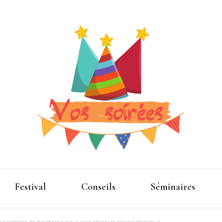
Pour que la fête devienne plus folle
Vos spe
Festival
Conseils
Séminaires