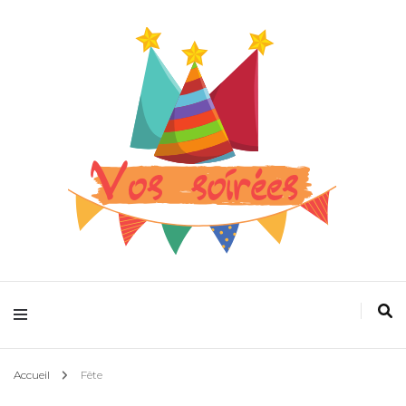
Pour que la fête devienne plus folle
Vos spectacles
Accueil
Fête