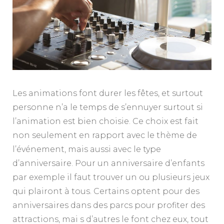
Les animations font durer les fêtes, et surtout
personne n’a le temps de s’ennuyer surtout si
l’animation est bien choisie. Ce choix est fait
non seulement en rapport avec le thème de
l’événement, mais aussi avec le type
d’anniversaire. Pour un anniversaire d’enfants
par exemple il faut trouver un ou plusieurs jeux
qui plairont à tous. Certains optent pour des
anniversaires dans des parcs pour profiter des
attractions, mai s d’autres le font chez eux, tout