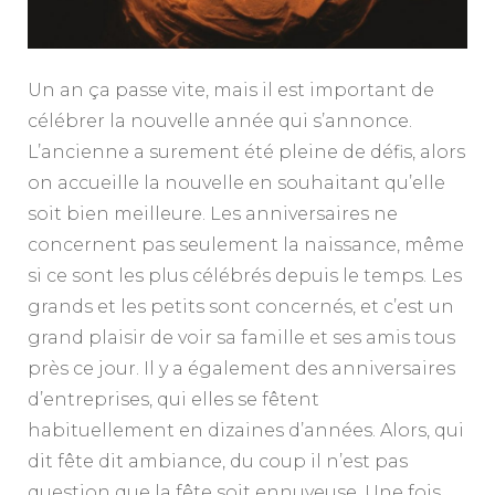
Un an ça passe vite, mais il est important de
célébrer la nouvelle année qui s’annonce.
L’ancienne a surement été pleine de défis, alors
on accueille la nouvelle en souhaitant qu’elle
soit bien meilleure. Les anniversaires ne
concernent pas seulement la naissance, même
si ce sont les plus célébrés depuis le temps. Les
grands et les petits sont concernés, et c’est un
grand plaisir de voir sa famille et ses amis tous
près ce jour. Il y a également des anniversaires
d’entreprises, qui elles se fêtent
habituellement en dizaines d’années. Alors, qui
dit fête dit ambiance, du coup il n’est pas
question que la fête soit ennuyeuse. Une fois