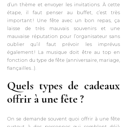
d’un thème et envoyer les invitations. À cette
étape, il faut penser au buffet, c’est très
important ! Une fête avec un bon repas, ça
laisse de très mauvais souvenirs et une
mauvaise réputation pour l’organisateur sans
oublier qu’il faut prévoir les imprévus
également ! La musique doit être au top en
fonction du type de fête (anniversaire, mariage,
fiançailles…).
Quels types de cadeaux
offrir à une fête ?
On se demande souvent quoi offrir à une fête
surtout à des personnes qui semblent déjà