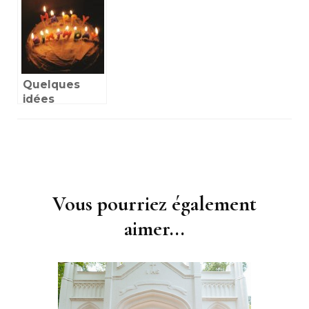
Quelques
idées
d’animations
pour mettre
l’ambiance
Navigation
aux fêtes
d'article
d’anniversaire
Vous pourriez également
aimer...