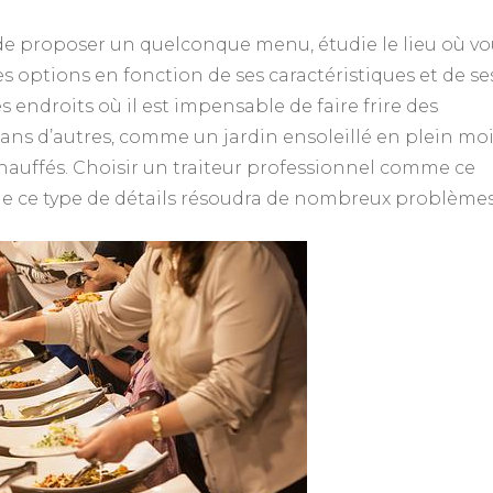
t de proposer un quelconque menu, étudie le lieu où v
es options en fonction de ses caractéristiques et de se
es endroits où il est impensable de faire frire des
Dans d’autres, comme un jardin ensoleillé en plein mo
réchauffés. Choisir un traiteur professionnel comme ce
de ce type de détails résoudra de nombreux problèmes