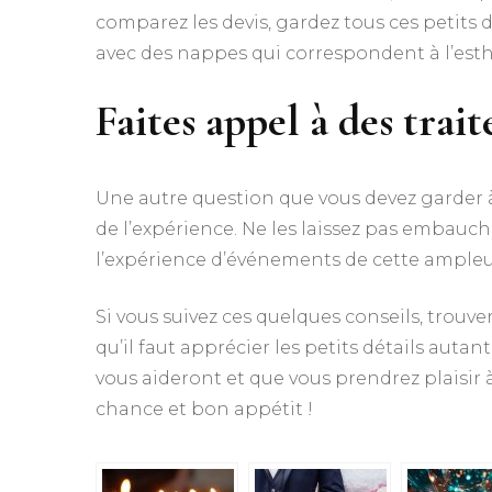
comparez les devis, gardez tous ces petits dé
avec des nappes qui correspondent à l’est
Faites appel à des trai
Une autre question que vous devez garder à
de l’expérience. Ne les laissez pas embauch
l’expérience d’événements de cette ampleu
Si vous suivez ces quelques conseils, trouver
qu’il faut apprécier les petits détails auta
vous aideront et que vous prendrez plaisir 
chance et bon appétit !