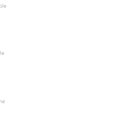
ble
le
nne