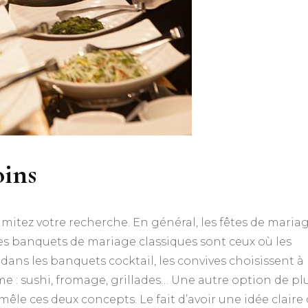
oins
limitez votre recherche. En général, les fêtes de maria
 Les banquets de mariage classiques sont ceux où les
, dans les banquets cocktail, les convives choisissent à
ème : sushi, fromage, grillades… Une autre option de pl
êle ces deux concepts. Le fait d’avoir une idée claire